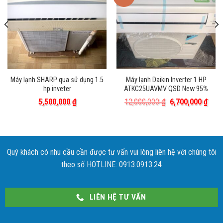
Máy lạnh SHARP qua sử dụng 1.5
Máy lạnh Daikin Inverter 1 HP
hp inveter
ATKC25UAVMV QSD New 95%
Giá
Giá
5,500,000
₫
12,000,000
₫
6,700,000
₫
gốc
hiện
là:
tại
12,000,000 ₫.
là:
6,70
Quý khách có nhu cầu cần được tư vấn vui lòng liên hệ với chúng tôi
theo số HOTLINE: 0913.0913.24
LIÊN HỆ TƯ VẤN