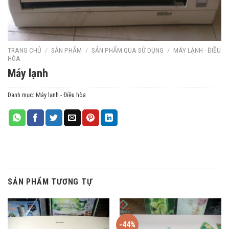
TRANG CHỦ
/
SẢN PHẨM
/
SẢN PHẨM QUA SỬ DỤNG
/
MÁY LẠNH - ĐIỀU
HÒA
Máy lạnh
Danh mục:
Máy lạnh - Điều hòa
SẢN PHẨM TƯƠNG TỰ
-44%