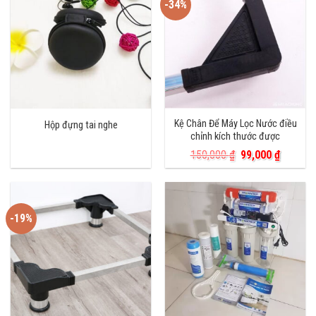
-34%
Kệ Chân Để Máy Lọc Nước điều
Hộp đựng tai nghe
chỉnh kích thước được
Giá
Giá
150,000
₫
99,000
₫
gốc
hiện
là:
tại
150,000 ₫.
là:
99,000 
-19%