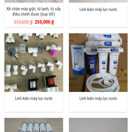
Kê chân máy giặt, tủ lạnh, tủ sấy
Linh kiện máy lọc nước
điều chỉnh được (loại tốt)
Giá
Giá
310,000
₫
250,000
₫
gốc
hiện
là:
tại
310,000 ₫.
là:
250,000 ₫.
Linh kiện máy lọc nước
Linh kiện máy lọc nước