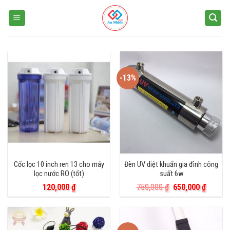
Skip
to
content
-13%
Cốc lọc 10 inch ren 13 cho máy
Đèn UV diệt khuẩn gia đình công
lọc nước RO (tốt)
suất 6w
Giá
Giá
120,000
₫
750,000
₫
650,000
₫
gốc
hiện
là:
tại
750,000 ₫.
là:
650,000