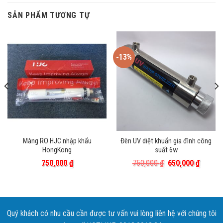
SẢN PHẨM TƯƠNG TỰ
-13%
Màng RO HJC nhập khẩu
Đèn UV diệt khuẩn gia đình công
HongKong
suất 6w
Giá
Giá
750,000
₫
750,000
₫
650,000
₫
gốc
hiện
là:
tại
750,000 ₫.
là:
650,000
Quý khách có nhu cầu cần được tư vấn vui lòng liên hệ với chúng tôi