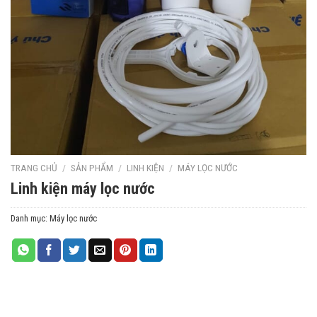
TRANG CHỦ
/
SẢN PHẨM
/
LINH KIỆN
/
MÁY LỌC NƯỚC
Linh kiện máy lọc nước
Danh mục:
Máy lọc nước