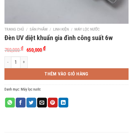
TRANG CHỦ
/
SẢN PHẨM
/
LINH KIỆN
/
MÁY LỌC NƯỚC
Đèn UV diệt khuẩn gia đình công suất 6w
Giá
Giá
₫
₫
750,000
650,000
gốc
hiện
là:
tại
Đèn UV diệt khuẩn gia đình công suất 6w số lượng
750,000 ₫.
là:
650,000 ₫.
THÊM VÀO GIỎ HÀNG
Danh mục:
Máy lọc nước