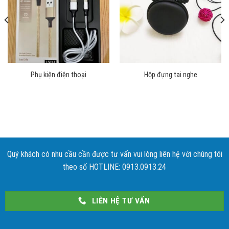
Phụ kiện điện thoại
Hộp đựng tai nghe
Quý khách có nhu cầu cần được tư vấn vui lòng liên hệ với chúng tôi
theo số HOTLINE: 0913.0913.24
LIÊN HỆ TƯ VẤN