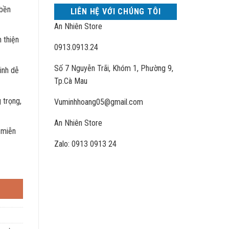
 bền
LIÊN HỆ VỚI CHÚNG TÔI
An Nhiên Store
 thiện
0913.0913.24
Số 7 Nguyễn Trãi, Khóm 1, Phường 9,
inh dễ
Tp.Cà Mau
 trọng,
Vuminhhoang05@gmail.com
An Nhiên Store
 miễn
Zalo: 0913 0913 24
D xài lướt) số lượng