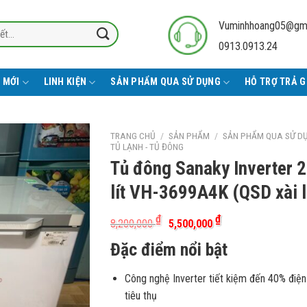
Vuminhhoang05@gm
0913.0913.24
 MỚI
LINH KIỆN
SẢN PHẨM QUA SỬ DỤNG
HỖ TRỢ TRẢ 
TRANG CHỦ
/
SẢN PHẨM
/
SẢN PHẨM QUA SỬ D
TỦ LẠNH - TỦ ĐÔNG
Tủ đông Sanaky Inverter 
lít VH-3699A4K (QSD xài l
Giá
Giá
₫
₫
8,200,000
5,500,000
gốc
hiện
là:
tại
Đặc điểm nổi bật
8,200,000 ₫.
là:
5,500,000 ₫.
Công nghệ Inverter tiết kiệm đến 40% điệ
tiêu thụ