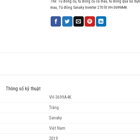
Thẻ:
Tủ đông cũ
,
tủ đông cũ cà mau
,
tủ đông qua sử dụn
mau
,
Tủ đông Sanaky Inverter 270 lít VH-3699A4K
Thông số kỹ thuật
VH-3699A4K
Trắng
Sanaky
Việt Nam
2019