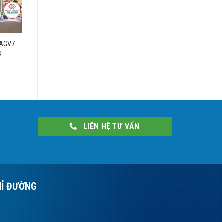
9AGV7
g
LIÊN HỆ TƯ VẤN
HỈ ĐƯỜNG