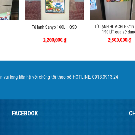
TỦ LẠNH HITACHI R-Z1
Tủ lạnh Sanyo 160L – QSD
190 LÍT qua sử dụn
2,200,000
₫
2,500,000
₫
 vui lòng liên hệ với chúng tôi theo số HOTLINE: 0913.0913.24
FACEBOOK
C