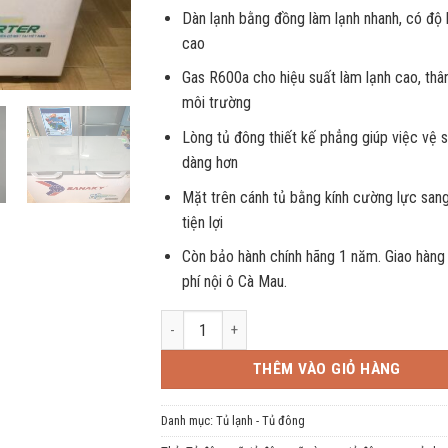
Dàn lạnh bằng đồng làm lạnh nhanh, có độ
cao
Gas R600a cho hiệu suất làm lạnh cao, thân
môi trường
Lòng tủ đông thiết kế phẳng giúp việc vệ s
dàng hơn
Mặt trên cánh tủ bằng kính cường lực sang
tiện lợi
Còn bảo hành chính hãng 1 năm. Giao hàng
phí nội ô Cà Mau.
Tủ đông Sanaky Inverter 270 lít VH-3699A4K (QS
THÊM VÀO GIỎ HÀNG
Danh mục:
Tủ lạnh - Tủ đông