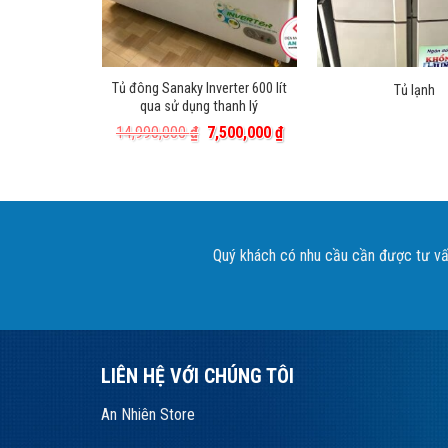
Tủ đông Sanaky Inverter 600 lít
lux 92 lít
Tủ lạnh
qua sử dụng thanh lý
iá
Giá
Giá
Giá
,500,000
₫
14,990,000
₫
7,500,000
₫
ốc
hiện
gốc
hiện
:
tại
là:
tại
,800,000 ₫.
là:
14,990,000 ₫.
là:
1,500,000 ₫.
7,500,000 ₫.
Quý khách có nhu cầu cần được tư vấn
LIÊN HỆ VỚI CHÚNG TÔI
An Nhiên Store