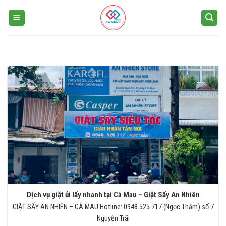
Skip
to
content
Dịch vụ giặt ủi lấy nhanh tại Cà Mau – Giặt Sấy An Nhiên
GIẶT SẤY AN NHIÊN – CÀ MAU Hotline: 0948.525.717 (Ngọc Thắm) số 7
Nguyễn Trãi