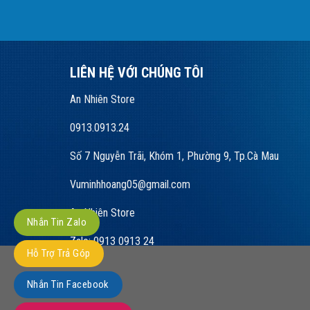
LIÊN HỆ VỚI CHÚNG TÔI
An Nhiên Store
0913.0913.24
Số 7 Nguyễn Trãi, Khóm 1, Phường 9, Tp.Cà Mau
Vuminhhoang05@gmail.com
An Nhiên Store
Nhắn Tin Zalo
Zalo: 0913 0913 24
Hỗ Trợ Trả Góp
Nhắn Tin Facebook