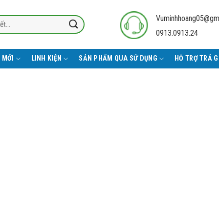
Vuminhhoang05@gm
0913.0913.24
 MỚI
LINH KIỆN
SẢN PHẨM QUA SỬ DỤNG
HỖ TRỢ TRẢ 