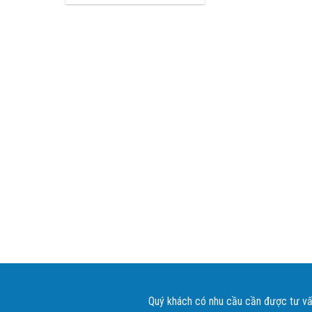
gốc
hiện
là:
tại
3,500,000 ₫.
là:
3,000,000 ₫.
Quý khách có nhu cầu cần được tư vấn