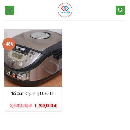
Skip
to
content
-48%
Nồi Cơm điện Nhật Cao Tần
Giá
Giá
3,300,000
₫
1,700,000
₫
gốc
hiện
là:
tại
3,300,000 ₫.
là:
1,700,000 ₫.