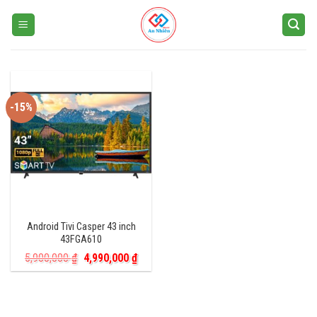
Skip
to
content
-15%
Android Tivi Casper 43 inch
43FGA610
Giá
Giá
5,900,000
₫
4,990,000
₫
gốc
hiện
là:
tại
5,900,000 ₫.
là:
4,990,000 ₫.