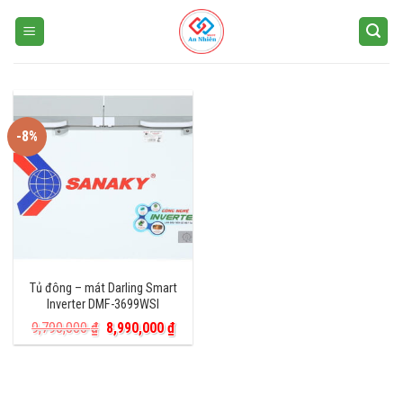
Skip
to
content
-8%
Tủ đông – mát Darling Smart
Inverter DMF-3699WSI
Giá
Giá
9,790,000
₫
8,990,000
₫
gốc
hiện
là:
tại
9,790,000 ₫.
là:
8,990,000 ₫.