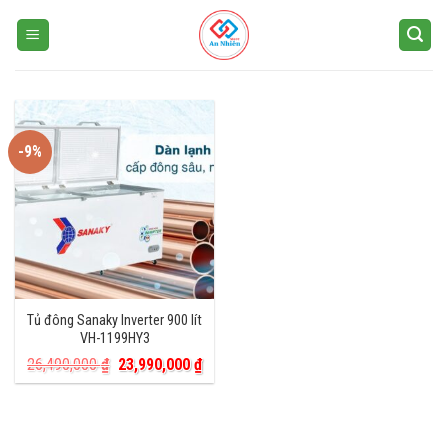
Skip
to
content
-9%
Tủ đông Sanaky Inverter 900 lít
VH-1199HY3
Giá
Giá
26,490,000
₫
23,990,000
₫
gốc
hiện
là:
tại
26,490,000 ₫.
là:
23,990,000 ₫.