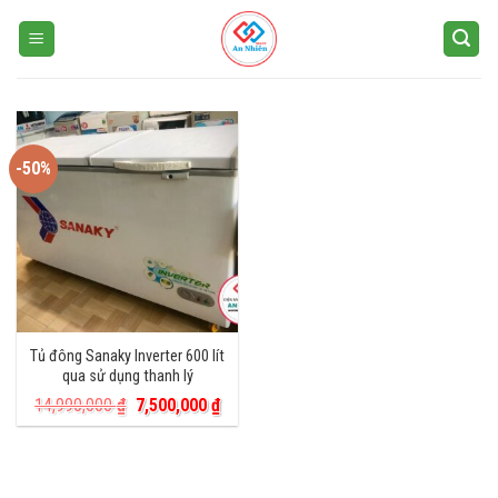
Skip
to
content
-50%
Tủ đông Sanaky Inverter 600 lít
qua sử dụng thanh lý
Giá
Giá
14,990,000
₫
7,500,000
₫
gốc
hiện
là:
tại
14,990,000 ₫.
là:
7,500,000 ₫.