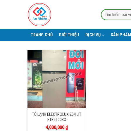
Skip
to
Tìm
content
kiếm:
TRANG CHỦ
GIỚI THIỆU
DỊCH VỤ
SẢN PHẨM
TỦ LẠNH ELECTROLUX 254 LÍT
ETB2600BG
4,000,000
₫