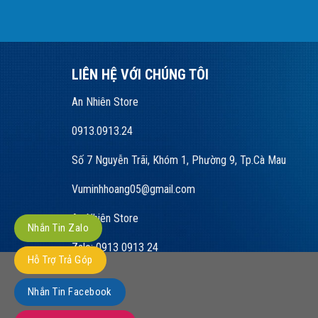
LIÊN HỆ VỚI CHÚNG TÔI
An Nhiên Store
0913.0913.24
Số 7 Nguyễn Trãi, Khóm 1, Phường 9, Tp.Cà Mau
Vuminhhoang05@gmail.com
An Nhiên Store
Nhắn Tin Zalo
Zalo: 0913 0913 24
Hỗ Trợ Trả Góp
Nhắn Tin Facebook