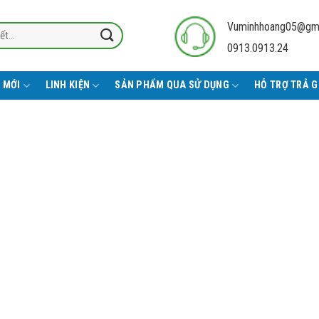
Vuminhhoang05@gm
0913.0913.24
 MỚI
LINH KIỆN
SẢN PHẨM QUA SỬ DỤNG
HỖ TRỢ TRẢ 