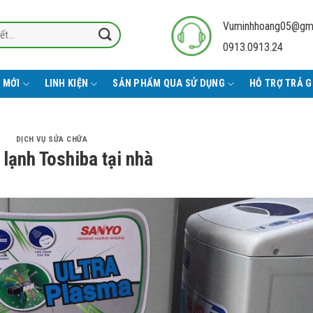
Vuminhhoang05@gm
0913.0913.24
 MỚI
LINH KIỆN
SẢN PHẨM QUA SỬ DỤNG
HỖ TRỢ TRẢ 
DỊCH VỤ SỬA CHỮA
 lạnh Toshiba tại nhà