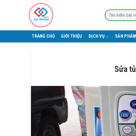
Skip
to
Tìm
content
kiếm:
TRANG CHỦ
GIỚI THIỆU
DỊCH VỤ
SẢN PHẨM
Sửa tủ