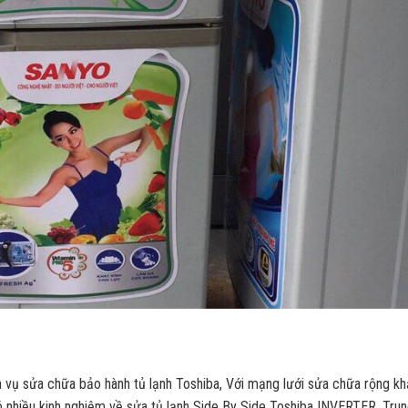
 vụ sửa chữa bảo hành tủ lạnh Toshiba, Với mạng lưới sửa chữa rộng k
ó nhiều kinh nghiệm về sửa tủ lạnh
Side By Side Toshiba INVERTER, Tru